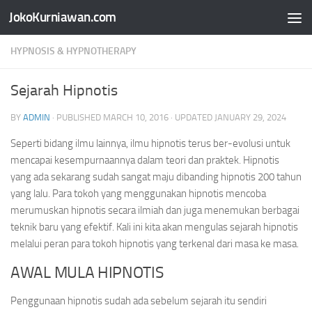
JokoKurniawan.com
Skip to content
HYPNOSIS & HYPNOTHERAPY
Sejarah Hipnotis
BY
ADMIN
· PUBLISHED
MARCH 10, 2016
· UPDATED
JANUARY 29, 2024
Seperti bidang ilmu lainnya, ilmu hipnotis terus ber-evolusi untuk
mencapai kesempurnaannya dalam teori dan praktek. Hipnotis
yang ada sekarang sudah sangat maju dibanding hipnotis 200 tahun
yang lalu. Para tokoh yang menggunakan hipnotis mencoba
merumuskan hipnotis secara ilmiah dan juga menemukan berbagai
teknik baru yang efektif. Kali ini kita akan mengulas sejarah hipnotis
melalui peran para tokoh hipnotis yang terkenal dari masa ke masa.
AWAL MULA HIPNOTIS
Penggunaan hipnotis sudah ada sebelum sejarah itu sendiri