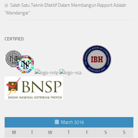
Salah Satu Teknik Efektif Dalam Membangun Rapport Adalah
“Mendengar”
CERTIFIED
March 2016
M
T
W
T
F
S
S