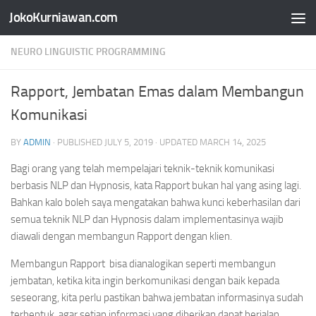
JokoKurniawan.com
Skip to content
NEURO LINGUISTIC PROGRAMMING
Rapport, Jembatan Emas dalam Membangun
Komunikasi
BY
ADMIN
· PUBLISHED
JULY 5, 2019
· UPDATED
MARCH 14, 2025
Bagi orang yang telah mempelajari teknik-teknik komunikasi
berbasis NLP dan Hypnosis, kata Rapport bukan hal yang asing lagi.
Bahkan kalo boleh saya mengatakan bahwa kunci keberhasilan dari
semua teknik NLP dan Hypnosis dalam implementasinya wajib
diawali dengan membangun Rapport dengan klien.
Membangun Rapport bisa dianalogikan seperti membangun
jembatan, ketika kita ingin berkomunikasi dengan baik kepada
seseorang, kita perlu pastikan bahwa jembatan informasinya sudah
terbentuk, agar setiap informasi yang diberikan dapat berjalan