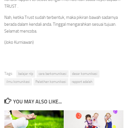
TRUST .
Nah, ketika Trust sudah terbentuk, maka pikiran bawah sadarnya
berada dalam kendali anda. Tinggal mengarahkan sesuai tujuan.
Selamat mencoba.
(Joko Kurniawan)
Tags:
belajar nlp
cara berkomunikasi
dasar komunikasi
ilmu komunikasi
Pelatihan komunikasi
rapport adalah
YOU MAY ALSO LIKE...