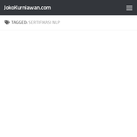
JokoKurniawan.com
Skip to content
TAGGED:
SERTIFIKASI NLP