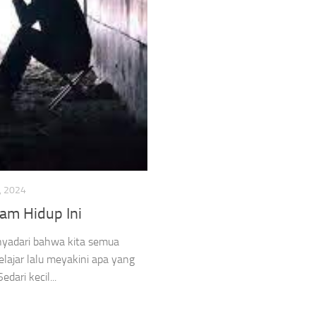
, 2024
am Hidup Ini
nyadari bahwa kita semua
belajar lalu meyakini apa yang
ari kecil...