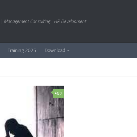
g | Management Consulting | HR Development
Training 2025
Download
0