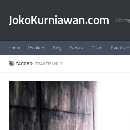
Skip to content
JokoKurniawan.com
Trainin
Home
Profile
Blog
Service
Client
Events
TAGGED:
PRAKTISI NLP