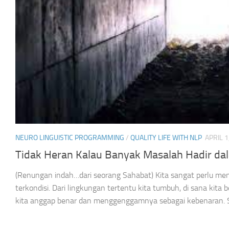
NEURO LINGUISTIC PROGRAMMING
/
QUALITY LIFE WITH NLP
APRIL 1
Tidak Heran Kalau Banyak Masalah Hadir dal
(Renungan indah…dari seorang Sahabat) Kita sangat perlu me
terkondisi. Dari lingkungan tertentu kita tumbuh, di sana kita 
kita anggap benar dan menggenggamnya sebagai kebenaran. Sed